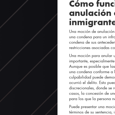
Cómo func
anulación 
inmigrant
Una moción de anulación d
una condena para un infra
condena de sus antecedent
restricciones asociadas con
Una moción para anular u
importante, especialmente 
Aunque es posible que las
una condena conforme a la
culpabilidad puede demost
ocurrió el delito. Esto pu
discrecionales, donde se r
casos, la concesión de un
para los que la persona n
Puede presentar una moci
términos de su sentencia, 