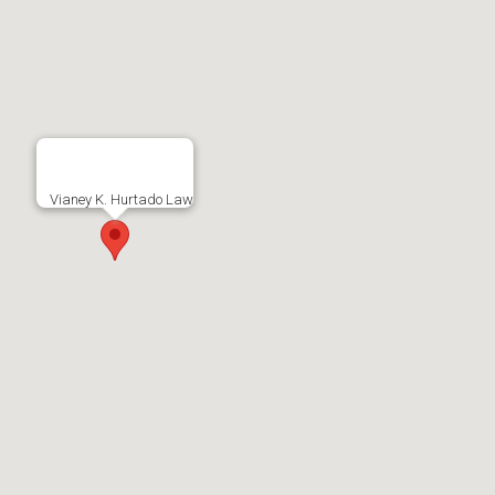
Vianey K. Hurtado Law