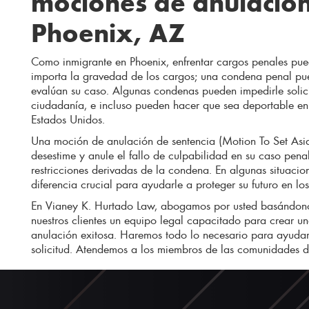
mociones de anulación
Phoenix, AZ
Como inmigrante en Phoenix, enfrentar cargos penales pued
importa la gravedad de los cargos; una condena penal pue
evalúan su caso. Algunas condenas pueden impedirle solici
ciudadanía, e incluso pueden hacer que sea deportable en 
Estados Unidos.
Una moción de anulación de sentencia (Motion To Set Asid
desestime y anule el fallo de culpabilidad en su caso pena
restricciones derivadas de la condena. En algunas situaci
diferencia crucial para ayudarle a proteger su futuro en l
En Vianey K. Hurtado Law, abogamos por usted basándonos
nuestros clientes un equipo legal capacitado para crear u
anulación exitosa. Haremos todo lo necesario para ayudarl
solicitud. Atendemos a los miembros de las comunidades 