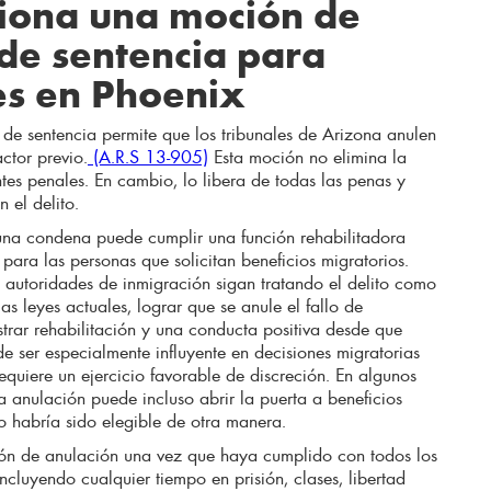
iona una moción de
de sentencia para
es en Phoenix
e sentencia permite que los tribunales de Arizona anulen
ctor previo.
(A.R.S 13-905)
Esta moción no elimina la
es penales. En cambio, lo libera de todas las penas y
 el delito.
na condena puede cumplir una función rehabilitadora
para las personas que solicitan beneficios migratorios.
 autoridades de inmigración sigan tratando el delito como
s leyes actuales, lograr que se anule el fallo de
rar rehabilitación y una conducta positiva desde que
ede ser especialmente influyente en decisiones migratorias
equiere un ejercicio favorable de discreción. En algunos
a anulación puede incluso abrir la puerta a beneficios
o habría sido elegible de otra manera.
ón de anulación una vez que haya cumplido con todos los
incluyendo cualquier tiempo en prisión, clases, libertad