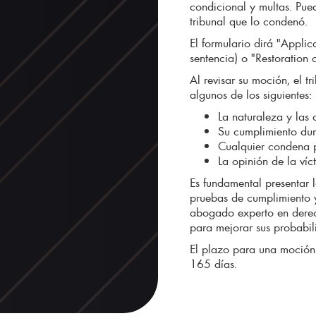
condicional y multas. Pued
tribunal que lo condenó.
El formulario dirá "Applic
sentencia) o "Restoration o
Al revisar su moción, el t
algunos de los siguientes:
La naturaleza y las 
Su cumplimiento dur
Cualquier condena 
La opinión de la víc
Es fundamental presentar l
pruebas de cumplimiento y
abogado experto en derec
para mejorar sus probabi
El plazo para una moción 
165 días.