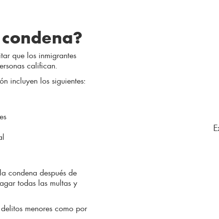
u condena?
ar que los inmigrantes
ersonas califican.
 incluyen los siguientes:
es
E
al
r la condena después de
pagar todas las multas y
 delitos menores como por