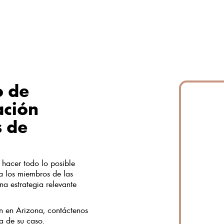
o de
ación
s de
 hacer todo lo posible
a los miembros de las
a estrategia relevante
n en Arizona, contáctenos
a de su caso.